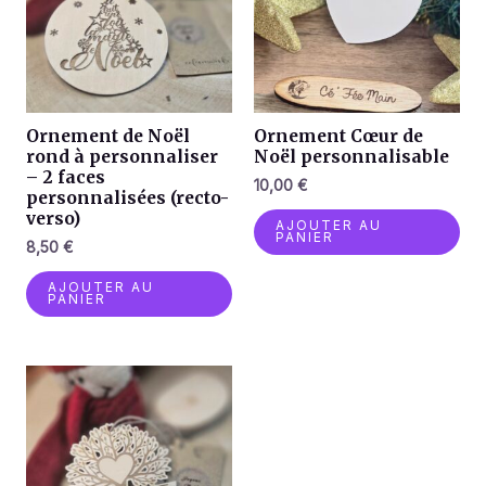
Ornement de Noël
Ornement Cœur de
rond à personnaliser
Noël personnalisable
– 2 faces
10,00
€
personnalisées (recto-
verso)
AJOUTER AU
PANIER
8,50
€
AJOUTER AU
PANIER