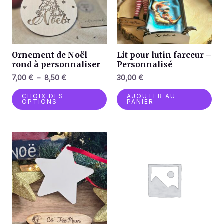
variations.
Les
options
peuvent
être
Ornement de Noël
Lit pour lutin farceur –
choisies
rond à personnaliser
Personnalisé
sur
7,00
€
–
8,50
€
30,00
€
la
CHOIX DES
AJOUTER AU
page
OPTIONS
PANIER
du
produit
Plage
Ce
de
pro
prix :
a
4,00 €
à
plu
28,00 €
var
Le
opt
peu