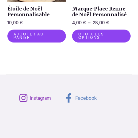
êtr
Étoile de Noël
Marque-Place Renne
cho
Personnalisable
de Noël Personnalisé
sur
10,00
€
4,00
€
–
28,00
€
la
AJOUTER AU
CHOIX DES
pa
PANIER
OPTIONS
du
pro
Instagram
Facebook