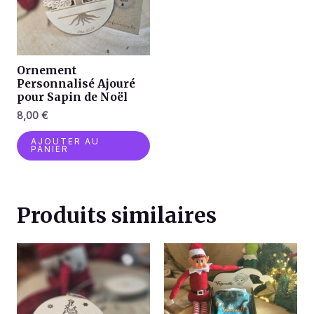
Ornement
Personnalisé Ajouré
pour Sapin de Noël
8,00
€
AJOUTER AU
PANIER
Produits similaires
Plage
Ce
de
produit
prix :
a
7,00 €
à
plusieurs
8,50 €