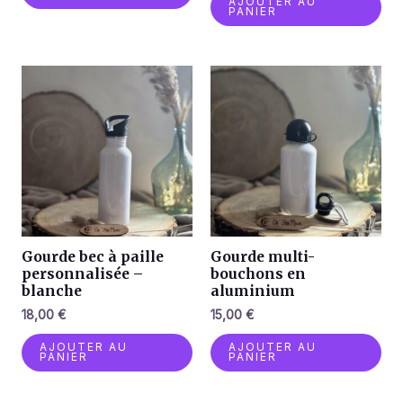
AJOUTER AU
PANIER
Gourde bec à paille
Gourde multi-
personnalisée –
bouchons en
blanche
aluminium
18,00
€
15,00
€
AJOUTER AU
AJOUTER AU
PANIER
PANIER