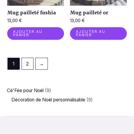
Mug pailleté fushia
Mug pailleté or
13,00
€
13,00
€
AJOUTER AU
AJOUTER AU
PANIER
PANIER
1
2
→
Cé'Fée pour Noël
9
Décoration de Noël personnalisable
9