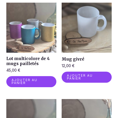
Lot multicolore de 4
Mug givré
mugs pailletés
12,00
€
45,00
€
AJOUTER AU
PANIER
AJOUTER AU
PANIER