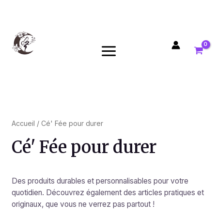
Aller
9
9
MAIN
au
p
p
MENU
contenu
r
r
o
o
d
d
u
u
i
i
t
t
Accueil
/ Cé' Fée pour durer
s
s
Cé' Fée pour durer
Des produits durables et personnalisables pour votre
quotidien. Découvrez également des articles pratiques et
originaux, que vous ne verrez pas partout !