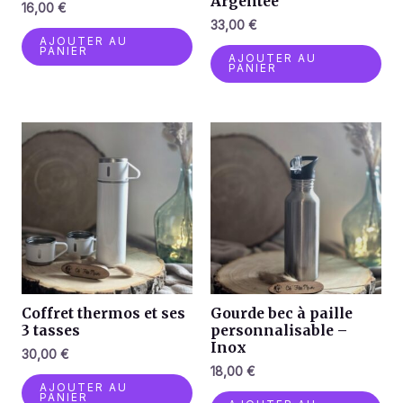
Argentée
16,00
€
33,00
€
AJOUTER AU
PANIER
AJOUTER AU
PANIER
Coffret thermos et ses
Gourde bec à paille
3 tasses
personnalisable –
Inox
30,00
€
18,00
€
AJOUTER AU
PANIER